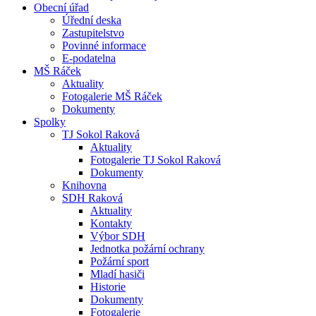
Obecní úřad
Úřední deska
Zastupitelstvo
Povinné informace
E-podatelna
MŠ Ráček
Aktuality
Fotogalerie MŠ Ráček
Dokumenty
Spolky
TJ Sokol Raková
Aktuality
Fotogalerie TJ Sokol Raková
Dokumenty
Knihovna
SDH Raková
Aktuality
Kontakty
Výbor SDH
Jednotka požární ochrany
Požární sport
Mladí hasiči
Historie
Dokumenty
Fotogalerie