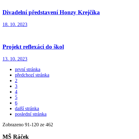
Divadelní představení Honzy Krejčíka
18. 10. 2023
Projekt reflexáci do škol
13. 10. 2023
první stránka
předchozí stránka
2
3
4
5
6
další stránka
poslední stránka
Zobrazeno
91
-
120
ze 462
MŠ Ráček