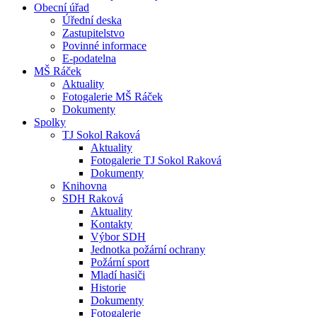
Obecní úřad
Úřední deska
Zastupitelstvo
Povinné informace
E-podatelna
MŠ Ráček
Aktuality
Fotogalerie MŠ Ráček
Dokumenty
Spolky
TJ Sokol Raková
Aktuality
Fotogalerie TJ Sokol Raková
Dokumenty
Knihovna
SDH Raková
Aktuality
Kontakty
Výbor SDH
Jednotka požární ochrany
Požární sport
Mladí hasiči
Historie
Dokumenty
Fotogalerie