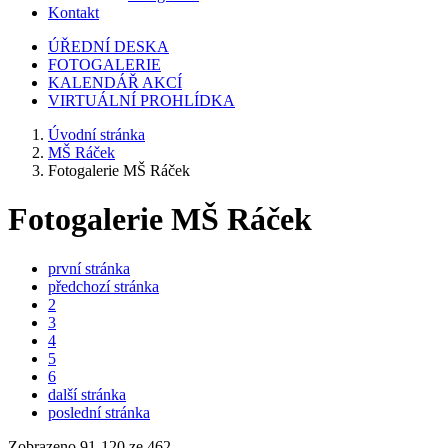
Kontakt
ÚŘEDNÍ DESKA
FOTOGALERIE
KALENDÁŘ AKCÍ
VIRTUÁLNÍ PROHLÍDKA
Úvodní stránka
MŠ Ráček
Fotogalerie MŠ Ráček
Fotogalerie MŠ Ráček
první stránka
předchozí stránka
2
3
4
5
6
další stránka
poslední stránka
Zobrazeno
91
-
120
ze 462