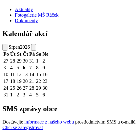
Aktuality
Fotogalerie MŠ Ráček
Dokumenty
Kalendář akcí
Srpen
2026
Po
Út
St
Čt
Pá
So
Ne
27
28
29
30
31
1
2
3
4
5
6
7
8
9
10
11
12
13
14
15
16
17
18
19
20
21
22
23
24
25
26
27
28
29
30
31
1
2
3
4
5
6
SMS zprávy obce
Dostávejte
informace z našeho webu
prostřednictvím SMS a e-mailů
Chci se zaregistrovat