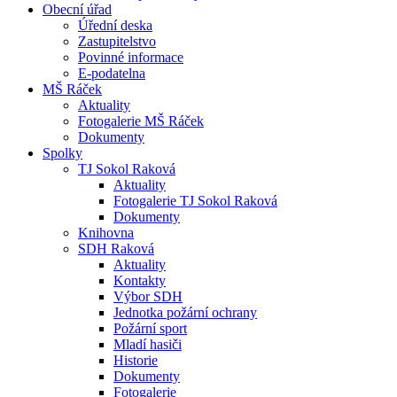
Obecní úřad
Úřední deska
Zastupitelstvo
Povinné informace
E-podatelna
MŠ Ráček
Aktuality
Fotogalerie MŠ Ráček
Dokumenty
Spolky
TJ Sokol Raková
Aktuality
Fotogalerie TJ Sokol Raková
Dokumenty
Knihovna
SDH Raková
Aktuality
Kontakty
Výbor SDH
Jednotka požární ochrany
Požární sport
Mladí hasiči
Historie
Dokumenty
Fotogalerie