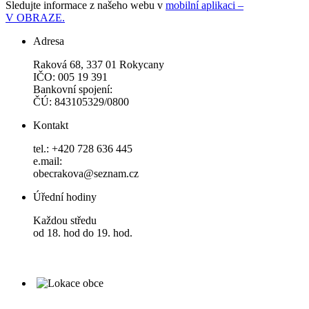
Sledujte informace z našeho webu v
mobilní aplikaci –
V OBRAZE.
Adresa
Raková 68, 337 01 Rokycany
IČO: 005 19 391
Bankovní spojení:
ČÚ: 843105329/0800
Kontakt
tel.: +420 728 636 445
e.mail:
obecrakova@seznam.cz
Úřední hodiny
Každou středu
od 18. hod do 19. hod.