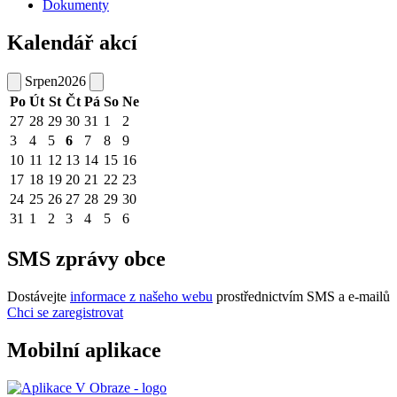
Dokumenty
Kalendář akcí
Srpen
2026
Po
Út
St
Čt
Pá
So
Ne
27
28
29
30
31
1
2
3
4
5
6
7
8
9
10
11
12
13
14
15
16
17
18
19
20
21
22
23
24
25
26
27
28
29
30
31
1
2
3
4
5
6
SMS zprávy obce
Dostávejte
informace z našeho webu
prostřednictvím SMS a e-mailů
Chci se zaregistrovat
Mobilní aplikace