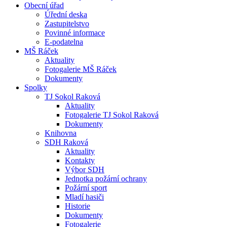
Obecní úřad
Úřední deska
Zastupitelstvo
Povinné informace
E-podatelna
MŠ Ráček
Aktuality
Fotogalerie MŠ Ráček
Dokumenty
Spolky
TJ Sokol Raková
Aktuality
Fotogalerie TJ Sokol Raková
Dokumenty
Knihovna
SDH Raková
Aktuality
Kontakty
Výbor SDH
Jednotka požární ochrany
Požární sport
Mladí hasiči
Historie
Dokumenty
Fotogalerie