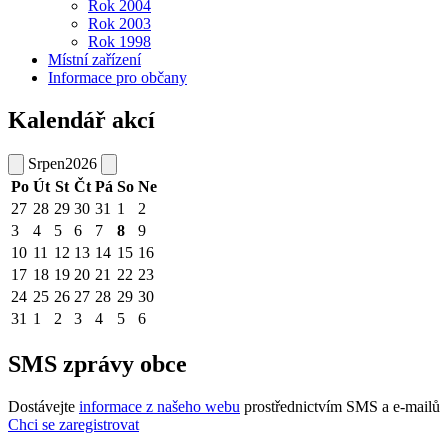
Rok 2004
Rok 2003
Rok 1998
Místní zařízení
Informace pro občany
Kalendář akcí
Srpen
2026
Po
Út
St
Čt
Pá
So
Ne
27
28
29
30
31
1
2
3
4
5
6
7
8
9
10
11
12
13
14
15
16
17
18
19
20
21
22
23
24
25
26
27
28
29
30
31
1
2
3
4
5
6
SMS zprávy obce
Dostávejte
informace z našeho webu
prostřednictvím SMS a e-mailů
Chci se zaregistrovat