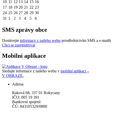
10
11
12
13
14
15
16
17
18
19
20
21
22
23
24
25
26
27
28
29
30
31
1
2
3
4
5
6
SMS zprávy obce
Dostávejte
informace z našeho webu
prostřednictvím SMS a e-mailů
Chci se zaregistrovat
Mobilní aplikace
Sledujte informace z našeho webu v
mobilní aplikaci –
V OBRAZE.
Adresa
Raková 68, 337 01 Rokycany
IČO: 005 19 391
Bankovní spojení:
ČÚ: 843105329/0800