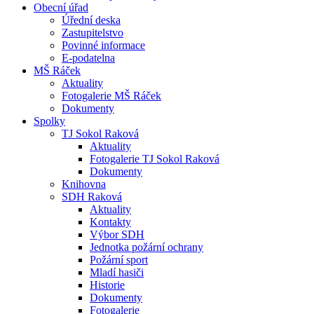
Obecní úřad
Úřední deska
Zastupitelstvo
Povinné informace
E-podatelna
MŠ Ráček
Aktuality
Fotogalerie MŠ Ráček
Dokumenty
Spolky
TJ Sokol Raková
Aktuality
Fotogalerie TJ Sokol Raková
Dokumenty
Knihovna
SDH Raková
Aktuality
Kontakty
Výbor SDH
Jednotka požární ochrany
Požární sport
Mladí hasiči
Historie
Dokumenty
Fotogalerie