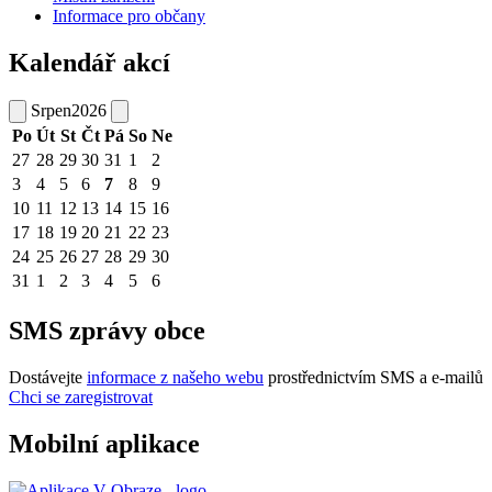
Informace pro občany
Kalendář akcí
Srpen
2026
Po
Út
St
Čt
Pá
So
Ne
27
28
29
30
31
1
2
3
4
5
6
7
8
9
10
11
12
13
14
15
16
17
18
19
20
21
22
23
24
25
26
27
28
29
30
31
1
2
3
4
5
6
SMS zprávy obce
Dostávejte
informace z našeho webu
prostřednictvím SMS a e-mailů
Chci se zaregistrovat
Mobilní aplikace