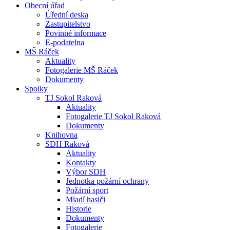
Obecní úřad
Úřední deska
Zastupitelstvo
Povinné informace
E-podatelna
MŠ Ráček
Aktuality
Fotogalerie MŠ Ráček
Dokumenty
Spolky
TJ Sokol Raková
Aktuality
Fotogalerie TJ Sokol Raková
Dokumenty
Knihovna
SDH Raková
Aktuality
Kontakty
Výbor SDH
Jednotka požární ochrany
Požární sport
Mladí hasiči
Historie
Dokumenty
Fotogalerie