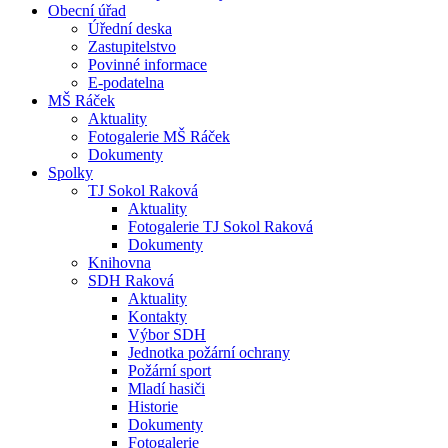
Obecní úřad
Úřední deska
Zastupitelstvo
Povinné informace
E-podatelna
MŠ Ráček
Aktuality
Fotogalerie MŠ Ráček
Dokumenty
Spolky
TJ Sokol Raková
Aktuality
Fotogalerie TJ Sokol Raková
Dokumenty
Knihovna
SDH Raková
Aktuality
Kontakty
Výbor SDH
Jednotka požární ochrany
Požární sport
Mladí hasiči
Historie
Dokumenty
Fotogalerie