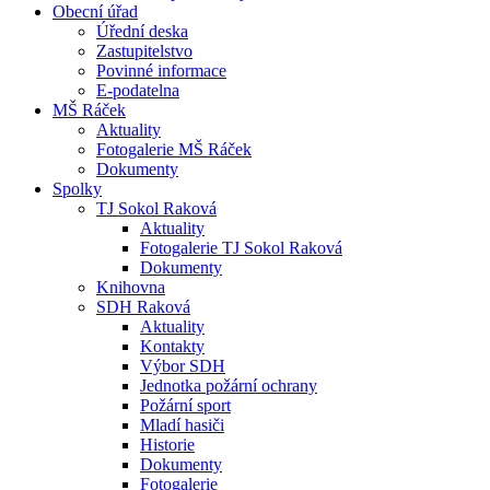
Obecní úřad
Úřední deska
Zastupitelstvo
Povinné informace
E-podatelna
MŠ Ráček
Aktuality
Fotogalerie MŠ Ráček
Dokumenty
Spolky
TJ Sokol Raková
Aktuality
Fotogalerie TJ Sokol Raková
Dokumenty
Knihovna
SDH Raková
Aktuality
Kontakty
Výbor SDH
Jednotka požární ochrany
Požární sport
Mladí hasiči
Historie
Dokumenty
Fotogalerie