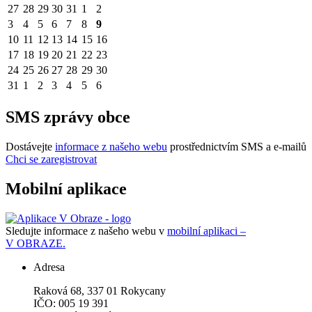
27
28
29
30
31
1
2
3
4
5
6
7
8
9
10
11
12
13
14
15
16
17
18
19
20
21
22
23
24
25
26
27
28
29
30
31
1
2
3
4
5
6
SMS zprávy obce
Dostávejte
informace z našeho webu
prostřednictvím SMS a e-mailů
Chci se zaregistrovat
Mobilní aplikace
Sledujte informace z našeho webu v
mobilní aplikaci –
V OBRAZE.
Adresa
Raková 68, 337 01 Rokycany
IČO: 005 19 391