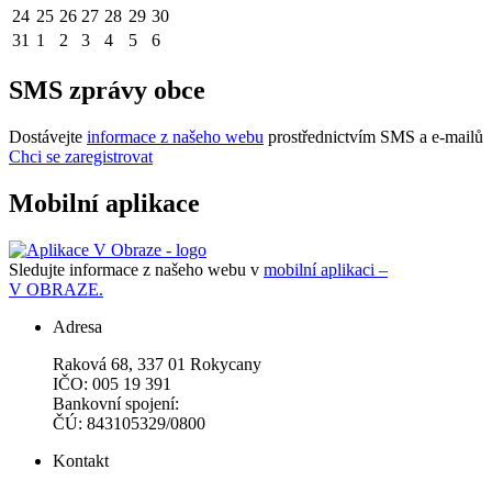
24
25
26
27
28
29
30
31
1
2
3
4
5
6
SMS zprávy obce
Dostávejte
informace z našeho webu
prostřednictvím SMS a e-mailů
Chci se zaregistrovat
Mobilní aplikace
Sledujte informace z našeho webu v
mobilní aplikaci –
V OBRAZE.
Adresa
Raková 68, 337 01 Rokycany
IČO: 005 19 391
Bankovní spojení:
ČÚ: 843105329/0800
Kontakt