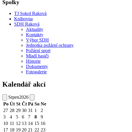
Spolky
TJ Sokol Raková
Knihovna
SDH Raková
Aktuality
Kontakty
Výbor SDH
Jednotka požární ochrany
Požární sport
Mladí hasiči
Historie
Dokumenty
Fotogalerie
Kalendář akcí
Srpen
2026
Po
Út
St
Čt
Pá
So
Ne
27
28
29
30
31
1
2
3
4
5
6
7
8
9
10
11
12
13
14
15
16
17
18
19
20
21
22
23