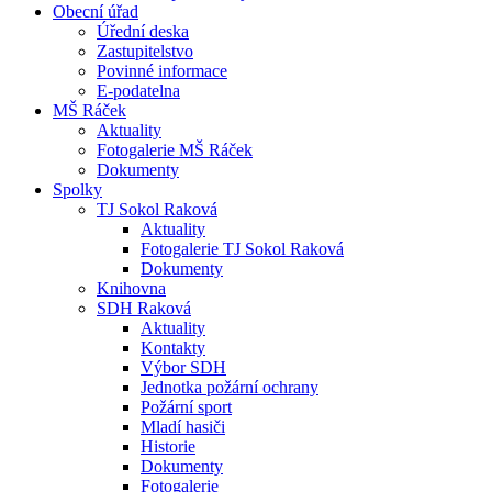
Obecní úřad
Úřední deska
Zastupitelstvo
Povinné informace
E-podatelna
MŠ Ráček
Aktuality
Fotogalerie MŠ Ráček
Dokumenty
Spolky
TJ Sokol Raková
Aktuality
Fotogalerie TJ Sokol Raková
Dokumenty
Knihovna
SDH Raková
Aktuality
Kontakty
Výbor SDH
Jednotka požární ochrany
Požární sport
Mladí hasiči
Historie
Dokumenty
Fotogalerie