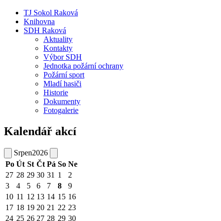
TJ Sokol Raková
Knihovna
SDH Raková
Aktuality
Kontakty
Výbor SDH
Jednotka požární ochrany
Požární sport
Mladí hasiči
Historie
Dokumenty
Fotogalerie
Kalendář akcí
Srpen
2026
Po
Út
St
Čt
Pá
So
Ne
27
28
29
30
31
1
2
3
4
5
6
7
8
9
10
11
12
13
14
15
16
17
18
19
20
21
22
23
24
25
26
27
28
29
30