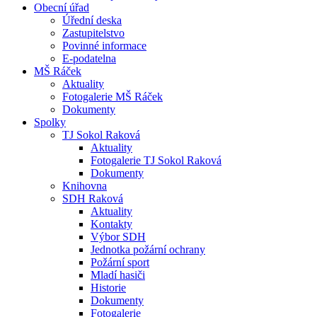
Obecní úřad
Úřední deska
Zastupitelstvo
Povinné informace
E-podatelna
MŠ Ráček
Aktuality
Fotogalerie MŠ Ráček
Dokumenty
Spolky
TJ Sokol Raková
Aktuality
Fotogalerie TJ Sokol Raková
Dokumenty
Knihovna
SDH Raková
Aktuality
Kontakty
Výbor SDH
Jednotka požární ochrany
Požární sport
Mladí hasiči
Historie
Dokumenty
Fotogalerie