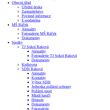
Obecní úřad
Úřední deska
Zastupitelstvo
Povinné informace
E-podatelna
MŠ Ráček
Aktuality
Fotogalerie MŠ Ráček
Dokumenty
Spolky
TJ Sokol Raková
Aktuality
Fotogalerie TJ Sokol Raková
Dokumenty
Knihovna
SDH Raková
Aktuality
Kontakty
Výbor SDH
Jednotka požární ochrany
Požární sport
Mladí hasiči
Historie
Dokumenty
Fotogalerie