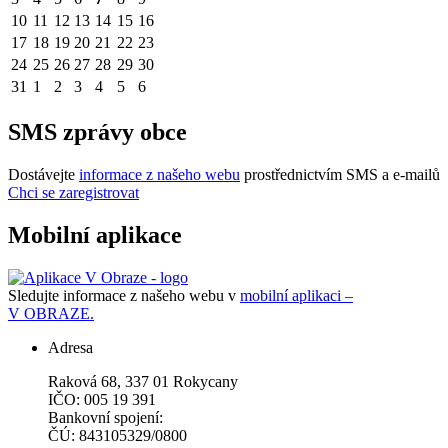
10
11
12
13
14
15
16
17
18
19
20
21
22
23
24
25
26
27
28
29
30
31
1
2
3
4
5
6
SMS zprávy obce
Dostávejte
informace z našeho webu
prostřednictvím SMS a e-mailů
Chci se zaregistrovat
Mobilní aplikace
Sledujte informace z našeho webu v
mobilní aplikaci –
V OBRAZE.
Adresa
Raková 68, 337 01 Rokycany
IČO: 005 19 391
Bankovní spojení:
ČÚ: 843105329/0800