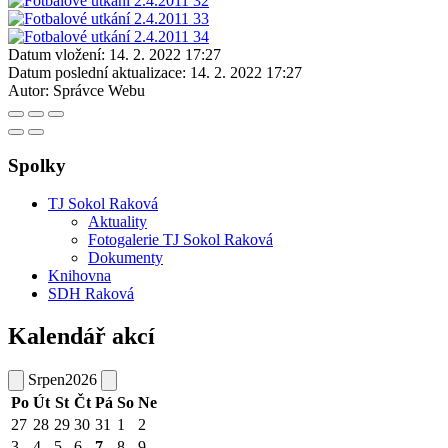
Datum vložení:
14. 2. 2022 17:27
Datum poslední aktualizace:
14. 2. 2022 17:27
Autor:
Správce Webu
Spolky
TJ Sokol Raková
Aktuality
Fotogalerie TJ Sokol Raková
Dokumenty
Knihovna
SDH Raková
Kalendář akcí
Srpen
2026
Po
Út
St
Čt
Pá
So
Ne
27
28
29
30
31
1
2
3
4
5
6
7
8
9