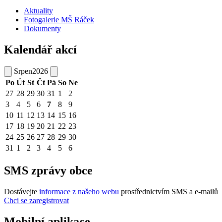
Aktuality
Fotogalerie MŠ Ráček
Dokumenty
Kalendář akcí
Srpen
2026
Po
Út
St
Čt
Pá
So
Ne
27
28
29
30
31
1
2
3
4
5
6
7
8
9
10
11
12
13
14
15
16
17
18
19
20
21
22
23
24
25
26
27
28
29
30
31
1
2
3
4
5
6
SMS zprávy obce
Dostávejte
informace z našeho webu
prostřednictvím SMS a e-mailů
Chci se zaregistrovat
Mobilní aplikace