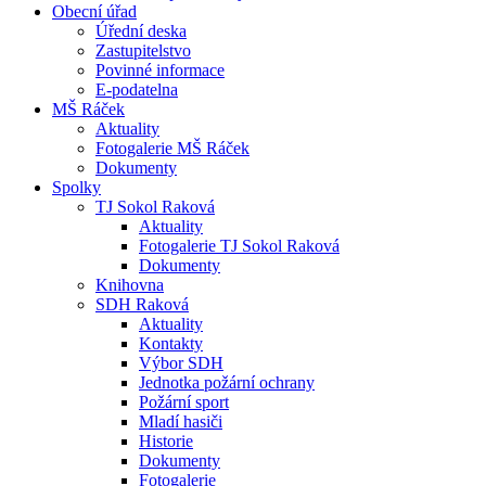
Obecní úřad
Úřední deska
Zastupitelstvo
Povinné informace
E-podatelna
MŠ Ráček
Aktuality
Fotogalerie MŠ Ráček
Dokumenty
Spolky
TJ Sokol Raková
Aktuality
Fotogalerie TJ Sokol Raková
Dokumenty
Knihovna
SDH Raková
Aktuality
Kontakty
Výbor SDH
Jednotka požární ochrany
Požární sport
Mladí hasiči
Historie
Dokumenty
Fotogalerie