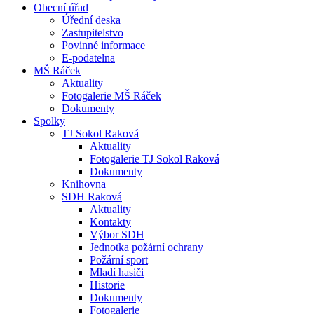
Obecní úřad
Úřední deska
Zastupitelstvo
Povinné informace
E-podatelna
MŠ Ráček
Aktuality
Fotogalerie MŠ Ráček
Dokumenty
Spolky
TJ Sokol Raková
Aktuality
Fotogalerie TJ Sokol Raková
Dokumenty
Knihovna
SDH Raková
Aktuality
Kontakty
Výbor SDH
Jednotka požární ochrany
Požární sport
Mladí hasiči
Historie
Dokumenty
Fotogalerie