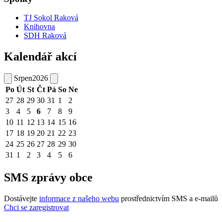
TJ Sokol Raková
Knihovna
SDH Raková
Kalendář akcí
Srpen
2026
Po
Út
St
Čt
Pá
So
Ne
27
28
29
30
31
1
2
3
4
5
6
7
8
9
10
11
12
13
14
15
16
17
18
19
20
21
22
23
24
25
26
27
28
29
30
31
1
2
3
4
5
6
SMS zprávy obce
Dostávejte
informace z našeho webu
prostřednictvím SMS a e-mailů
Chci se zaregistrovat