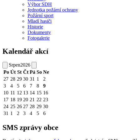
Výbor SDH
Jednotka požární ochrany
Požární sport
Mladí hasiči
Historie
Dokumenty
Fotogalerie
Kalendář akcí
Srpen
2026
Po
Út
St
Čt
Pá
So
Ne
27
28
29
30
31
1
2
3
4
5
6
7
8
9
10
11
12
13
14
15
16
17
18
19
20
21
22
23
24
25
26
27
28
29
30
31
1
2
3
4
5
6
SMS zprávy obce