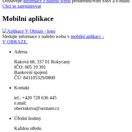
Dostávejte
informace z našeho webu
prostřednictvím SMS a e-mailů
Chci se zaregistrovat
Mobilní aplikace
Sledujte informace z našeho webu v
mobilní aplikaci –
V OBRAZE.
Adresa
Raková 68, 337 01 Rokycany
IČO: 005 19 391
Bankovní spojení:
ČÚ: 843105329/0800
Kontakt
tel.: +420 728 636 445
e.mail:
obecrakova@seznam.cz
Úřední hodiny
Každou středu