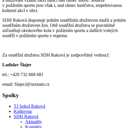
a utužování vztahu mezi hasiči nad rámec sboru. Soutěže
v požárním sportu jsou však i, nad rámec hasičstva, respektovanou
kulturní akcí v obci.
SDH Raková disponuje jedním soutěžním družstvem mužů a jedním
soutěžním družstvem žen. Obě soutěžní družstva se pravidelně
zúčastňují okrskového kola v požárním sportu a dalších volných
soutěží v požárním sportu v regionu.
Za soutěžní družstva SDH Raková je zodpovědný vedoucí:
Ladislav Šlajer
tel.: +420 732 668 681
email: Slajer.l@seznam.cz
Spolky
TJ Sokol Raková
Knihovna
SDH Raková
Aktuality
Kontakty