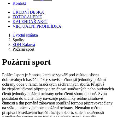
Kontakt
ÚŘEDNÍ DESKA
FOTOGALERIE
KALENDÁŘ AKCÍ
VIRTUÁLNÍ PROHLÍDKA
Úvodní stránka
Spolky
SDH Raková
Požární sport
Požární sport
Požární sport je činnost, která se vytváří pod záštitou sboru
dobrovolných hasičů a úzce souvisí s činností jednotky požární
ochrany obce v rámci hasičských záchranných sborů. Přispívá
ke zlepšení tělesné přípravy a zručnosti současných nebo budoucích
členů jednotky požární ochrany nebo členů sboru obecně. Svou
podstatou do určité míry navozuje podmínky reálné zásahové
činnosti a tím pomáhá zábavnou soutěžní formou připravovat členy
na výkon práce v jednotce požární ochrany. Nemalou měrou
přispívá i k setkávání hasičů různých sborů, sdílení zkušeností