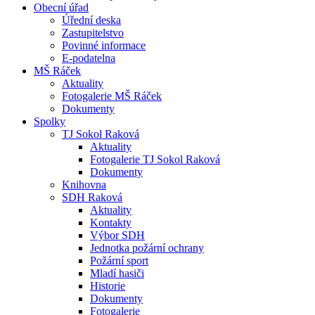
Obecní úřad
Úřední deska
Zastupitelstvo
Povinné informace
E-podatelna
MŠ Ráček
Aktuality
Fotogalerie MŠ Ráček
Dokumenty
Spolky
TJ Sokol Raková
Aktuality
Fotogalerie TJ Sokol Raková
Dokumenty
Knihovna
SDH Raková
Aktuality
Kontakty
Výbor SDH
Jednotka požární ochrany
Požární sport
Mladí hasiči
Historie
Dokumenty
Fotogalerie