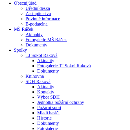
Obecní úřad
Úřední deska
Zastupitelstvo
Povinné informace
E-podatelna
MŠ Ráček
Aktuality
Fotogalerie MŠ Ráček
Dokumenty
Spolky
TJ Sokol Raková
Aktuality
Fotogalerie TJ Sokol Raková
Dokumenty
Knihovna
SDH Raková
Aktuality
Kontakty
Výbor SDH
Jednotka požární ochrany
Požární sport
Mladí hasiči
Historie
Dokumenty
Fotogalerie