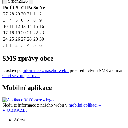
Srpen
2026
Po
Út
St
Čt
Pá
So
Ne
27
28
29
30
31
1
2
3
4
5
6
7
8
9
10
11
12
13
14
15
16
17
18
19
20
21
22
23
24
25
26
27
28
29
30
31
1
2
3
4
5
6
SMS zprávy obce
Dostávejte
informace z našeho webu
prostřednictvím SMS a e-mailů
Chci se zaregistrovat
Mobilní aplikace
Sledujte informace z našeho webu v
mobilní aplikaci –
V OBRAZE.
Adresa