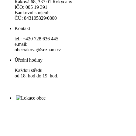
Raková 68, 337 01 Rokycany
IČO: 005 19 391
Bankovní spojení:
ČÚ: 843105329/0800
Kontakt
tel.: +420 728 636 445
e.mail:
obecrakova@seznam.cz
Úřední hodiny
Každou středu
od 18. hod do 19. hod.