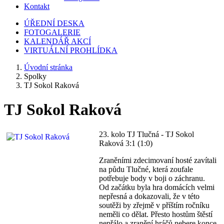
Kontakt
ÚŘEDNÍ DESKA
FOTOGALERIE
KALENDÁŘ AKCÍ
VIRTUÁLNÍ PROHLÍDKA
Úvodní stránka
Spolky
TJ Sokol Raková
TJ Sokol Raková
23. kolo TJ Tlučná - TJ Sokol
Raková 3:1 (1:0)
Zraněními zdecimovaní hosté zavítali
na půdu Tlučné, která zoufale
potřebuje body v boji o záchranu.
Od začátku byla hra domácích velmi
nepřesná a dokazovali, že v této
soutěži by zřejmě v příštím ročníku
neměli co dělat. Přesto hostům štěstí
nepřálo a zranění hráčů nebere konce.