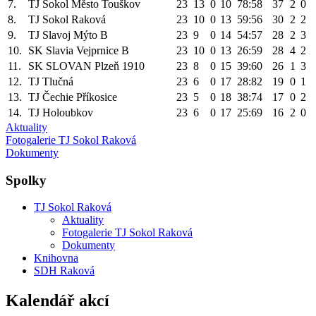
7.
TJ Sokol Město Touškov
23
13
0
10
78:58
37
2
0
8.
TJ Sokol Raková
23
10
0
13
59:56
30
2
2
9.
TJ Slavoj Mýto B
23
9
0
14
54:57
28
2
3
10.
SK Slavia Vejprnice B
23
10
0
13
26:59
28
4
2
11.
SK SLOVAN Plzeň 1910
23
8
0
15
39:60
26
1
3
12.
TJ Tlučná
23
6
0
17
28:82
19
0
1
13.
TJ Čechie Příkosice
23
5
0
18
38:74
17
0
2
14.
TJ Holoubkov
23
6
0
17
25:69
16
2
0
Aktuality
Fotogalerie TJ Sokol Raková
Dokumenty
Spolky
TJ Sokol Raková
Aktuality
Fotogalerie TJ Sokol Raková
Dokumenty
Knihovna
SDH Raková
Kalendář akcí