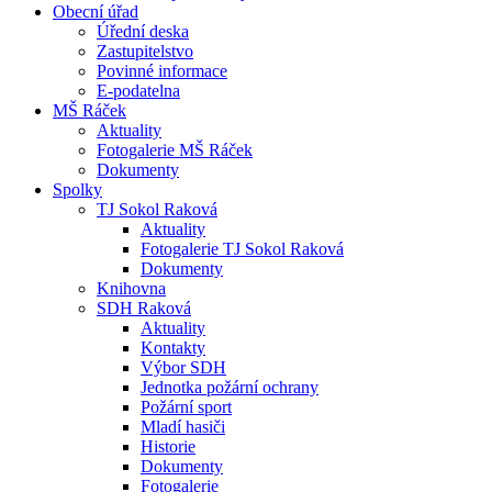
Obecní úřad
Úřední deska
Zastupitelstvo
Povinné informace
E-podatelna
MŠ Ráček
Aktuality
Fotogalerie MŠ Ráček
Dokumenty
Spolky
TJ Sokol Raková
Aktuality
Fotogalerie TJ Sokol Raková
Dokumenty
Knihovna
SDH Raková
Aktuality
Kontakty
Výbor SDH
Jednotka požární ochrany
Požární sport
Mladí hasiči
Historie
Dokumenty
Fotogalerie