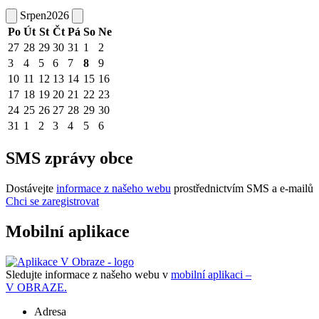
Srpen
2026
Po
Út
St
Čt
Pá
So
Ne
27
28
29
30
31
1
2
3
4
5
6
7
8
9
10
11
12
13
14
15
16
17
18
19
20
21
22
23
24
25
26
27
28
29
30
31
1
2
3
4
5
6
SMS zprávy obce
Dostávejte
informace z našeho webu
prostřednictvím SMS a e-mailů
Chci se zaregistrovat
Mobilní aplikace
Sledujte informace z našeho webu v
mobilní aplikaci –
V OBRAZE.
Adresa