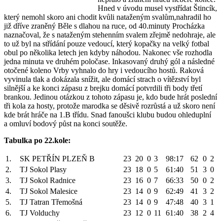
Hned v úvodu musel vystřídat Štincík,
který nemohl skoro ani chodit kvůli nataženým svalům,nahradil ho
již dříve zraněný Běle s dlahou na ruce, od 40.minuty Procházka
naznačoval, že s nataženým stehenním svalem zřejmě nedohraje, ale
to už byl na střídání pouze vedoucí, který kopačky na velký fotbal
obul po několika letech jen kdyby náhodou. Nakonec vše rozhodla
jedna minuta ve druhém poločase. Inkasovaný druhý gól a následné
otočené koleno Vrby vyhnalo do hry i vedoucího hostů. Raková
vyvinula tlak a dokázala snížit, ale domácí strach o vítězství byl
silnější a ke konci zápasu z brejku domácí potvrdili tři body třetí
brankou. Jedinou otázkou z tohoto zápasu je, kdo bude hrát poslední
tři kola za hosty, protože marodka se děsivě rozrůstá a už skoro není
kde brát hráče na 1.B třídu. Snad fanoušci klubu budou ohleduplní
a omluví bodový půst na konci soutěže.
Tabulka po 22.kole:
1.
SK PETŘÍN PLZEŇ B
23
20
0
3
98:17
62
0
2
2.
TJ Sokol Plasy
23
18
0
5
61:40
51
3
0
3.
TJ Sokol Radnice
23
16
0
7
66:33
50
0
2
4.
TJ Sokol Malesice
23
14
0
9
62:49
41
3
2
5.
TJ Tatran Třemošná
23
14
0
9
47:48
40
3
1
6.
TJ Volduchy
23
12
0
11
61:40
38
2
4