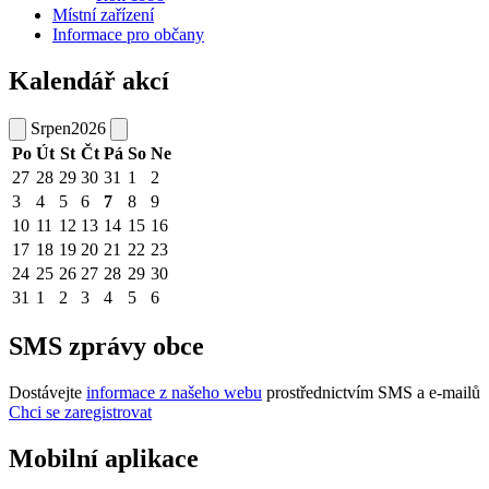
Místní zařízení
Informace pro občany
Kalendář akcí
Srpen
2026
Po
Út
St
Čt
Pá
So
Ne
27
28
29
30
31
1
2
3
4
5
6
7
8
9
10
11
12
13
14
15
16
17
18
19
20
21
22
23
24
25
26
27
28
29
30
31
1
2
3
4
5
6
SMS zprávy obce
Dostávejte
informace z našeho webu
prostřednictvím SMS a e-mailů
Chci se zaregistrovat
Mobilní aplikace