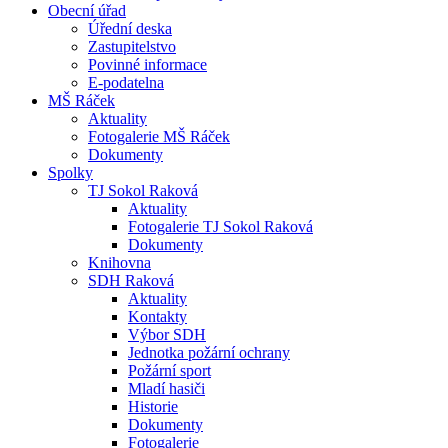
Obecní úřad
Úřední deska
Zastupitelstvo
Povinné informace
E-podatelna
MŠ Ráček
Aktuality
Fotogalerie MŠ Ráček
Dokumenty
Spolky
TJ Sokol Raková
Aktuality
Fotogalerie TJ Sokol Raková
Dokumenty
Knihovna
SDH Raková
Aktuality
Kontakty
Výbor SDH
Jednotka požární ochrany
Požární sport
Mladí hasiči
Historie
Dokumenty
Fotogalerie