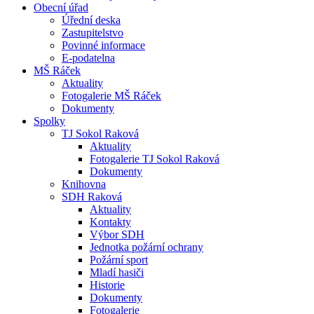
Obecní úřad
Úřední deska
Zastupitelstvo
Povinné informace
E-podatelna
MŠ Ráček
Aktuality
Fotogalerie MŠ Ráček
Dokumenty
Spolky
TJ Sokol Raková
Aktuality
Fotogalerie TJ Sokol Raková
Dokumenty
Knihovna
SDH Raková
Aktuality
Kontakty
Výbor SDH
Jednotka požární ochrany
Požární sport
Mladí hasiči
Historie
Dokumenty
Fotogalerie