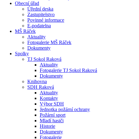
Obecní úřad
Úřední deska
Zastupitelstvo
Povinné informace
E-podatelna
MŠ Ráček
Aktuality
Fotogalerie MŠ Ráček
Dokumenty
Spolky
TJ Sokol Raková
Aktuality
Fotogalerie TJ Sokol Raková
Dokumenty
Knihovna
SDH Raková
Aktuality
Kontakty
Výbor SDH
Jednotka požární ochrany
Požární sport
Mladí hasiči
Historie
Dokumenty
Fotogalerie