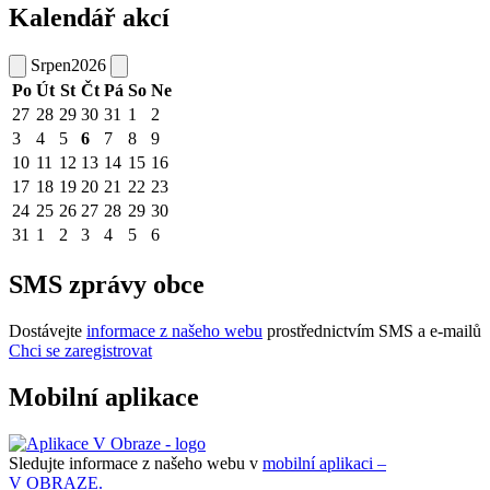
Kalendář akcí
Srpen
2026
Po
Út
St
Čt
Pá
So
Ne
27
28
29
30
31
1
2
3
4
5
6
7
8
9
10
11
12
13
14
15
16
17
18
19
20
21
22
23
24
25
26
27
28
29
30
31
1
2
3
4
5
6
SMS zprávy obce
Dostávejte
informace z našeho webu
prostřednictvím SMS a e-mailů
Chci se zaregistrovat
Mobilní aplikace
Sledujte informace z našeho webu v
mobilní aplikaci –
V OBRAZE.