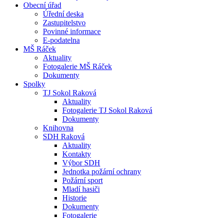
Obecní úřad
Úřední deska
Zastupitelstvo
Povinné informace
E-podatelna
MŠ Ráček
Aktuality
Fotogalerie MŠ Ráček
Dokumenty
Spolky
TJ Sokol Raková
Aktuality
Fotogalerie TJ Sokol Raková
Dokumenty
Knihovna
SDH Raková
Aktuality
Kontakty
Výbor SDH
Jednotka požární ochrany
Požární sport
Mladí hasiči
Historie
Dokumenty
Fotogalerie