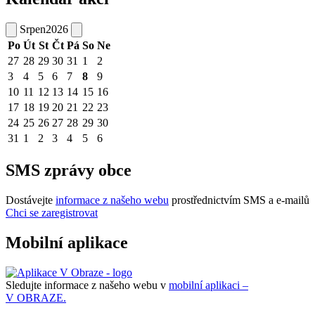
Srpen
2026
Po
Út
St
Čt
Pá
So
Ne
27
28
29
30
31
1
2
3
4
5
6
7
8
9
10
11
12
13
14
15
16
17
18
19
20
21
22
23
24
25
26
27
28
29
30
31
1
2
3
4
5
6
SMS zprávy obce
Dostávejte
informace z našeho webu
prostřednictvím SMS a e-mailů
Chci se zaregistrovat
Mobilní aplikace
Sledujte informace z našeho webu v
mobilní aplikaci –
V OBRAZE.