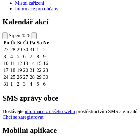
Místní zařízení
Informace pro občany
Kalendář akcí
Srpen
2026
Po
Út
St
Čt
Pá
So
Ne
27
28
29
30
31
1
2
3
4
5
6
7
8
9
10
11
12
13
14
15
16
17
18
19
20
21
22
23
24
25
26
27
28
29
30
31
1
2
3
4
5
6
SMS zprávy obce
Dostávejte
informace z našeho webu
prostřednictvím SMS a e-mailů
Chci se zaregistrovat
Mobilní aplikace