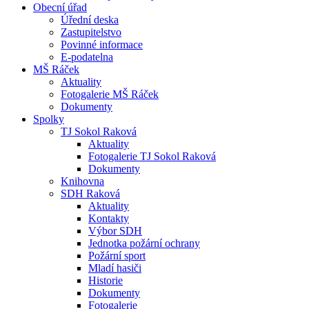
Obecní úřad
Úřední deska
Zastupitelstvo
Povinné informace
E-podatelna
MŠ Ráček
Aktuality
Fotogalerie MŠ Ráček
Dokumenty
Spolky
TJ Sokol Raková
Aktuality
Fotogalerie TJ Sokol Raková
Dokumenty
Knihovna
SDH Raková
Aktuality
Kontakty
Výbor SDH
Jednotka požární ochrany
Požární sport
Mladí hasiči
Historie
Dokumenty
Fotogalerie