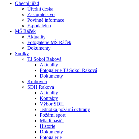
Obecní úřad
Úřední deska
Zastupitelstvo
Povinné informace
E-podatelna
MŠ Ráček
Aktuality
Fotogalerie MŠ Ráček
Dokumenty
Spolky
TJ Sokol Raková
Aktuality
Fotogalerie TJ Sokol Raková
Dokumenty
Knihovna
SDH Raková
Aktuality
Kontakty
Výbor SDH
Jednotka požární ochrany
Požární sport
Mladí hasiči
Historie
Dokumenty
Fotogalerie