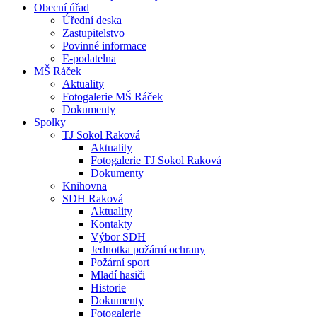
Obecní úřad
Úřední deska
Zastupitelstvo
Povinné informace
E-podatelna
MŠ Ráček
Aktuality
Fotogalerie MŠ Ráček
Dokumenty
Spolky
TJ Sokol Raková
Aktuality
Fotogalerie TJ Sokol Raková
Dokumenty
Knihovna
SDH Raková
Aktuality
Kontakty
Výbor SDH
Jednotka požární ochrany
Požární sport
Mladí hasiči
Historie
Dokumenty
Fotogalerie