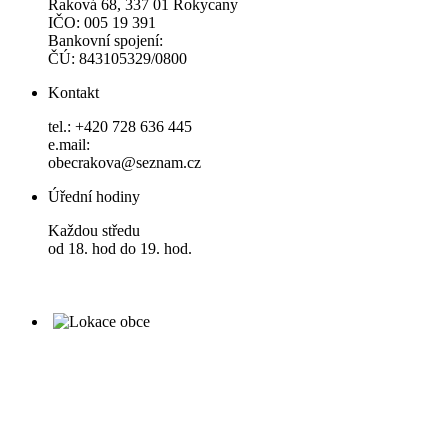
Raková 68, 337 01 Rokycany
IČO: 005 19 391
Bankovní spojení:
ČÚ: 843105329/0800
Kontakt
tel.: +420 728 636 445
e.mail:
obecrakova@seznam.cz
Úřední hodiny
Každou středu
od 18. hod do 19. hod.