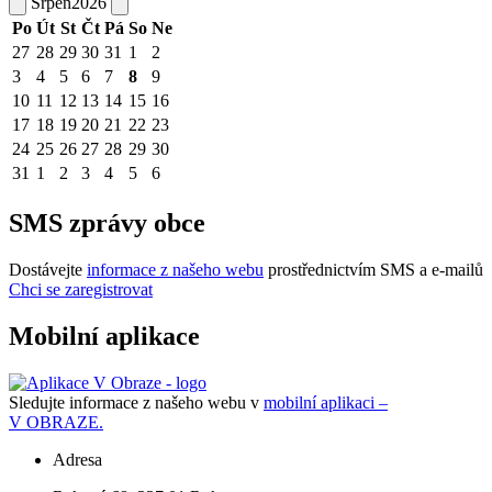
Srpen
2026
Po
Út
St
Čt
Pá
So
Ne
27
28
29
30
31
1
2
3
4
5
6
7
8
9
10
11
12
13
14
15
16
17
18
19
20
21
22
23
24
25
26
27
28
29
30
31
1
2
3
4
5
6
SMS zprávy obce
Dostávejte
informace z našeho webu
prostřednictvím SMS a e-mailů
Chci se zaregistrovat
Mobilní aplikace
Sledujte informace z našeho webu v
mobilní aplikaci –
V OBRAZE.
Adresa