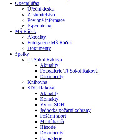
Obecní úřad
Úřední deska
Zastupitelstvo
Povinné informace
E-podatelna
MŠ Ráček
Aktuality
Fotogalerie MŠ Ráček
Dokumenty
Spolky
TJ Sokol Raková
Aktuality
Fotogalerie TJ Sokol Raková
Dokumenty
Knihovna
SDH Raková
Aktuality
Kontakty
Výbor SDH
Jednotka požární ochrany
Požární sport
Mladí hasiči
Historie
Dokumenty
Fotogalerie