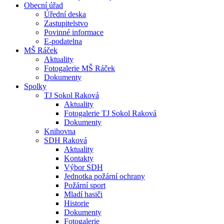
Obecní úřad
Úřední deska
Zastupitelstvo
Povinné informace
E-podatelna
MŠ Ráček
Aktuality
Fotogalerie MŠ Ráček
Dokumenty
Spolky
TJ Sokol Raková
Aktuality
Fotogalerie TJ Sokol Raková
Dokumenty
Knihovna
SDH Raková
Aktuality
Kontakty
Výbor SDH
Jednotka požární ochrany
Požární sport
Mladí hasiči
Historie
Dokumenty
Fotogalerie