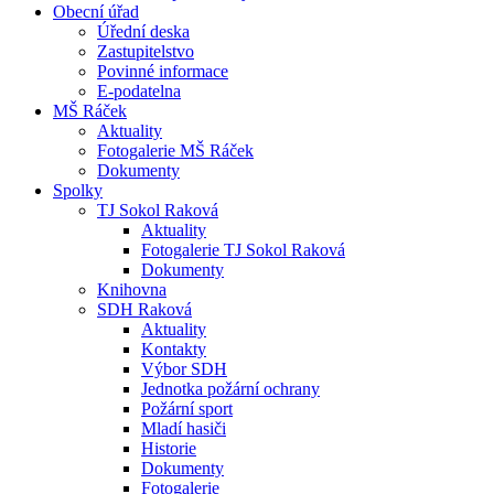
Obecní úřad
Úřední deska
Zastupitelstvo
Povinné informace
E-podatelna
MŠ Ráček
Aktuality
Fotogalerie MŠ Ráček
Dokumenty
Spolky
TJ Sokol Raková
Aktuality
Fotogalerie TJ Sokol Raková
Dokumenty
Knihovna
SDH Raková
Aktuality
Kontakty
Výbor SDH
Jednotka požární ochrany
Požární sport
Mladí hasiči
Historie
Dokumenty
Fotogalerie