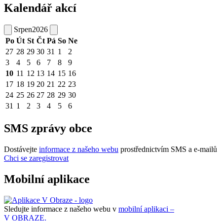
Kalendář akcí
Srpen
2026
Po
Út
St
Čt
Pá
So
Ne
27
28
29
30
31
1
2
3
4
5
6
7
8
9
10
11
12
13
14
15
16
17
18
19
20
21
22
23
24
25
26
27
28
29
30
31
1
2
3
4
5
6
SMS zprávy obce
Dostávejte
informace z našeho webu
prostřednictvím SMS a e-mailů
Chci se zaregistrovat
Mobilní aplikace
Sledujte informace z našeho webu v
mobilní aplikaci –
V OBRAZE.