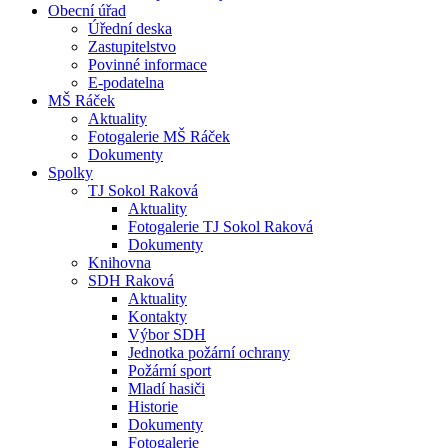
Obecní úřad
Úřední deska
Zastupitelstvo
Povinné informace
E-podatelna
MŠ Ráček
Aktuality
Fotogalerie MŠ Ráček
Dokumenty
Spolky
TJ Sokol Raková
Aktuality
Fotogalerie TJ Sokol Raková
Dokumenty
Knihovna
SDH Raková
Aktuality
Kontakty
Výbor SDH
Jednotka požární ochrany
Požární sport
Mladí hasiči
Historie
Dokumenty
Fotogalerie