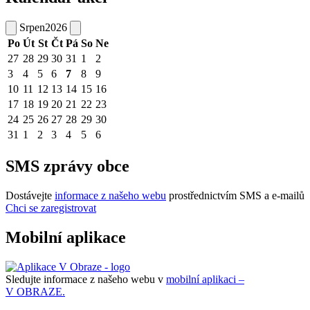
Srpen
2026
Po
Út
St
Čt
Pá
So
Ne
27
28
29
30
31
1
2
3
4
5
6
7
8
9
10
11
12
13
14
15
16
17
18
19
20
21
22
23
24
25
26
27
28
29
30
31
1
2
3
4
5
6
SMS zprávy obce
Dostávejte
informace z našeho webu
prostřednictvím SMS a e-mailů
Chci se zaregistrovat
Mobilní aplikace
Sledujte informace z našeho webu v
mobilní aplikaci –
V OBRAZE.