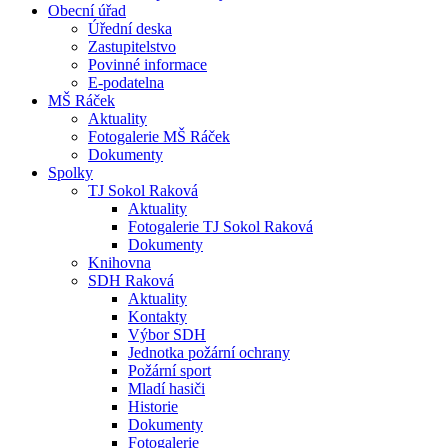
Obecní úřad
Úřední deska
Zastupitelstvo
Povinné informace
E-podatelna
MŠ Ráček
Aktuality
Fotogalerie MŠ Ráček
Dokumenty
Spolky
TJ Sokol Raková
Aktuality
Fotogalerie TJ Sokol Raková
Dokumenty
Knihovna
SDH Raková
Aktuality
Kontakty
Výbor SDH
Jednotka požární ochrany
Požární sport
Mladí hasiči
Historie
Dokumenty
Fotogalerie