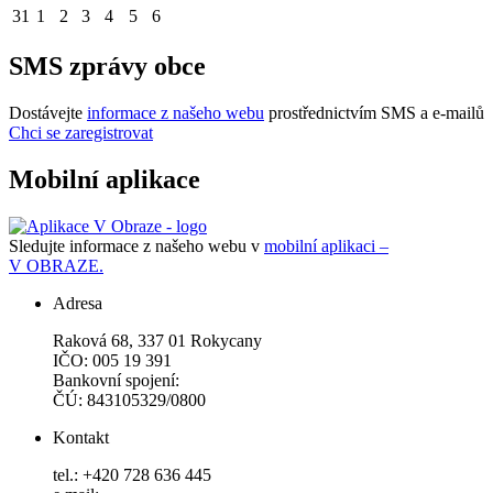
31
1
2
3
4
5
6
SMS zprávy obce
Dostávejte
informace z našeho webu
prostřednictvím SMS a e-mailů
Chci se zaregistrovat
Mobilní aplikace
Sledujte informace z našeho webu v
mobilní aplikaci –
V OBRAZE.
Adresa
Raková 68, 337 01 Rokycany
IČO: 005 19 391
Bankovní spojení:
ČÚ: 843105329/0800
Kontakt
tel.: +420 728 636 445