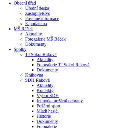
Obecní úřad
Úřední deska
Zastupitelstvo
Povinné informace
E-podatelna
MŠ Ráček
Aktuality
Fotogalerie MŠ Ráček
Dokumenty
Spolky
TJ Sokol Raková
Aktuality
Fotogalerie TJ Sokol Raková
Dokumenty
Knihovna
SDH Raková
Aktuality
Kontakty
Výbor SDH
Jednotka požární ochrany
Požární sport
Mladí hasiči
Historie
Dokumenty
Fotogalerie