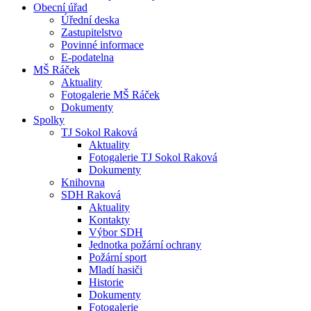
Obecní úřad
Úřední deska
Zastupitelstvo
Povinné informace
E-podatelna
MŠ Ráček
Aktuality
Fotogalerie MŠ Ráček
Dokumenty
Spolky
TJ Sokol Raková
Aktuality
Fotogalerie TJ Sokol Raková
Dokumenty
Knihovna
SDH Raková
Aktuality
Kontakty
Výbor SDH
Jednotka požární ochrany
Požární sport
Mladí hasiči
Historie
Dokumenty
Fotogalerie