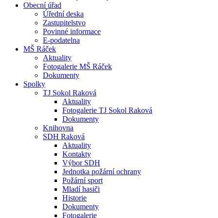
Obecní úřad
Úřední deska
Zastupitelstvo
Povinné informace
E-podatelna
MŠ Ráček
Aktuality
Fotogalerie MŠ Ráček
Dokumenty
Spolky
TJ Sokol Raková
Aktuality
Fotogalerie TJ Sokol Raková
Dokumenty
Knihovna
SDH Raková
Aktuality
Kontakty
Výbor SDH
Jednotka požární ochrany
Požární sport
Mladí hasiči
Historie
Dokumenty
Fotogalerie