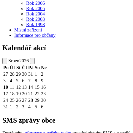
Rok 2006
Rok 2005
Rok 2004
Rok 2003
Rok 1998
Místní zařízení
Informace pro občany
Kalendář akcí
Srpen
2026
Po
Út
St
Čt
Pá
So
Ne
27
28
29
30
31
1
2
3
4
5
6
7
8
9
10
11
12
13
14
15
16
17
18
19
20
21
22
23
24
25
26
27
28
29
30
31
1
2
3
4
5
6
SMS zprávy obce
Dostávejte
informace z našeho webu
prostřednictvím SMS a e-mailů