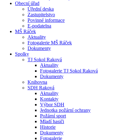
Obecní úřad
Úřední deska
Zastupitelstvo
Povinné informace
E-podatelna
MŠ Ráček
Aktuality
Fotogalerie MŠ Ráček
Dokumenty
Spolky
TJ Sokol Raková
Aktuality
Fotogalerie TJ Sokol Raková
Dokumenty
Knihovna
SDH Raková
Aktuality
Kontakty
Výbor SDH
Jednotka požární ochrany
Požární sport
Mladí hasiči
Historie
Dokumenty
Fotogalerie