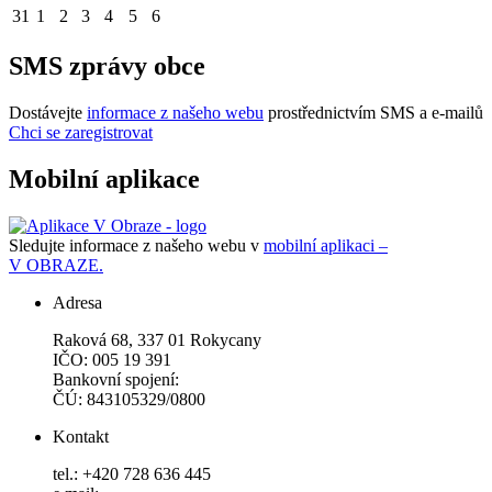
31
1
2
3
4
5
6
SMS zprávy obce
Dostávejte
informace z našeho webu
prostřednictvím SMS a e-mailů
Chci se zaregistrovat
Mobilní aplikace
Sledujte informace z našeho webu v
mobilní aplikaci –
V OBRAZE.
Adresa
Raková 68, 337 01 Rokycany
IČO: 005 19 391
Bankovní spojení:
ČÚ: 843105329/0800
Kontakt
tel.: +420 728 636 445