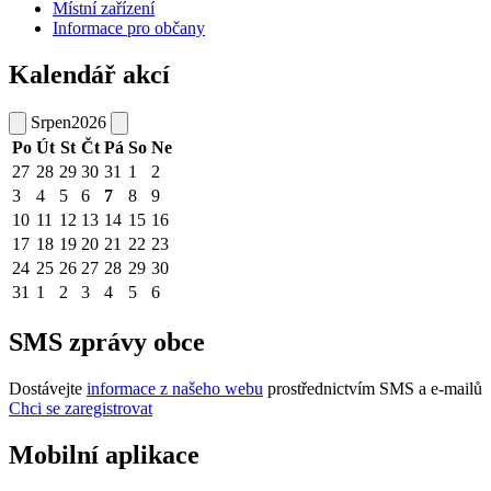
Místní zařízení
Informace pro občany
Kalendář akcí
Srpen
2026
Po
Út
St
Čt
Pá
So
Ne
27
28
29
30
31
1
2
3
4
5
6
7
8
9
10
11
12
13
14
15
16
17
18
19
20
21
22
23
24
25
26
27
28
29
30
31
1
2
3
4
5
6
SMS zprávy obce
Dostávejte
informace z našeho webu
prostřednictvím SMS a e-mailů
Chci se zaregistrovat
Mobilní aplikace