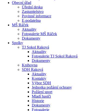
Obecní úřad
Úřední deska
Zastupitelstvo
Povinné informace
E-podatelna
MŠ Ráček
Aktuality
Fotogalerie MŠ Ráček
Dokumenty
Spolky
TJ Sokol Raková
Aktuality
Fotogalerie TJ Sokol Raková
Dokumenty
Knihovna
SDH Raková
Aktuality
Kontakty
Výbor SDH
Jednotka požární ochrany
Požární sport
Mladí hasiči
Historie
Dokumenty
Fotogalerie