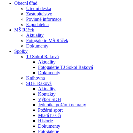
Obecní úřad
Úřední deska
Zastupitelstvo
Povinné informace
E-podatelna
MŠ Ráček
Aktuality
Fotogalerie MŠ Ráček
Dokumenty
Spolky
TJ Sokol Raková
Aktuality
Fotogalerie TJ Sokol Raková
Dokumenty
Knihovna
SDH Raková
Aktuality
Kontakty
Výbor SDH
Jednotka požární ochrany
Požární sport
Mladí hasiči
Historie
Dokumenty
Fotogalerie