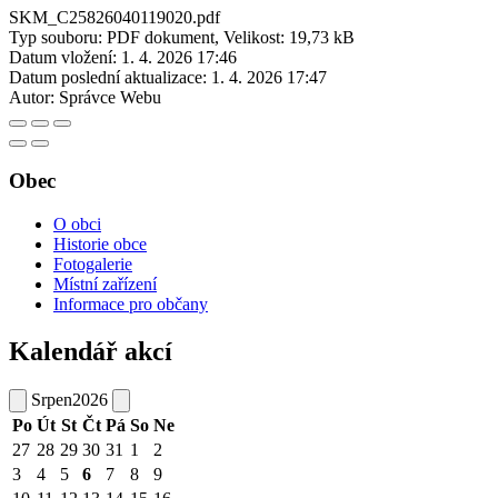
SKM_C25826040119020.pdf
Typ souboru: PDF dokument, Velikost: 19,73 kB
Datum vložení:
1. 4. 2026 17:46
Datum poslední aktualizace:
1. 4. 2026 17:47
Autor:
Správce Webu
Obec
O obci
Historie obce
Fotogalerie
Místní zařízení
Informace pro občany
Kalendář akcí
Srpen
2026
Po
Út
St
Čt
Pá
So
Ne
27
28
29
30
31
1
2
3
4
5
6
7
8
9