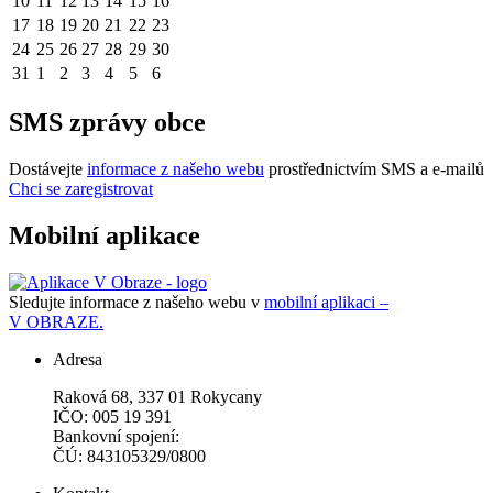
10
11
12
13
14
15
16
17
18
19
20
21
22
23
24
25
26
27
28
29
30
31
1
2
3
4
5
6
SMS zprávy obce
Dostávejte
informace z našeho webu
prostřednictvím SMS a e-mailů
Chci se zaregistrovat
Mobilní aplikace
Sledujte informace z našeho webu v
mobilní aplikaci –
V OBRAZE.
Adresa
Raková 68, 337 01 Rokycany
IČO: 005 19 391
Bankovní spojení:
ČÚ: 843105329/0800