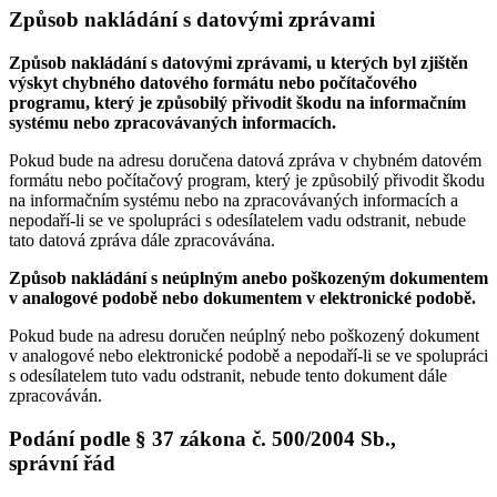
Způsob nakládání s datovými zprávami
Způsob nakládání s datovými zprávami, u kterých byl zjištěn
výskyt chybného datového formátu nebo počítačového
programu, který je způsobilý přivodit škodu na informačním
systému nebo zpracovávaných informacích.
Pokud bude na adresu doručena datová zpráva v chybném datovém
formátu nebo počítačový program, který je způsobilý přivodit škodu
na informačním systému nebo na zpracovávaných informacích a
nepodaří-li se ve spolupráci s odesílatelem vadu odstranit, nebude
tato datová zpráva dále zpracovávána.
Způsob nakládání s neúplným anebo poškozeným dokumentem
v analogové podobě nebo dokumentem v elektronické podobě.
Pokud bude na adresu doručen neúplný nebo poškozený dokument
v analogové nebo elektronické podobě a nepodaří-li se ve spolupráci
s odesílatelem tuto vadu odstranit, nebude tento dokument dále
zpracováván.
Podání podle § 37 zákona č. 500/2004 Sb.,
správní řád