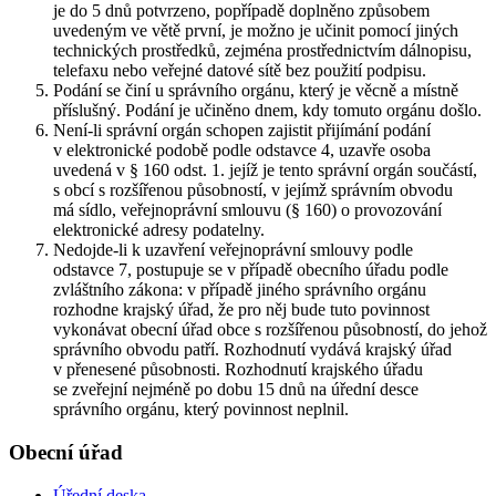
je do 5 dnů potvrzeno, popřípadě doplněno způsobem
uvedeným ve větě první, je možno je učinit pomocí jiných
technických prostředků, zejména prostřednictvím dálnopisu,
telefaxu nebo veřejné datové sítě bez použití podpisu.
Podání se činí u správního orgánu, který je věcně a místně
příslušný. Podání je učiněno dnem, kdy tomuto orgánu došlo.
Není-li správní orgán schopen zajistit přijímání podání
v elektronické podobě podle odstavce 4, uzavře osoba
uvedená v § 160 odst. 1. jejíž je tento správní orgán součástí,
s obcí s rozšířenou působností, v jejímž správním obvodu
má sídlo, veřejnoprávní smlouvu (§ 160) o provozování
elektronické adresy podatelny.
Nedojde-li k uzavření veřejnoprávní smlouvy podle
odstavce 7, postupuje se v případě obecního úřadu podle
zvláštního zákona: v případě jiného správního orgánu
rozhodne krajský úřad, že pro něj bude tuto povinnost
vykonávat obecní úřad obce s rozšířenou působností, do jehož
správního obvodu patří. Rozhodnutí vydává krajský úřad
v přenesené působnosti. Rozhodnutí krajského úřadu
se zveřejní nejméně po dobu 15 dnů na úřední desce
správního orgánu, který povinnost neplnil.
Obecní úřad
Úřední deska