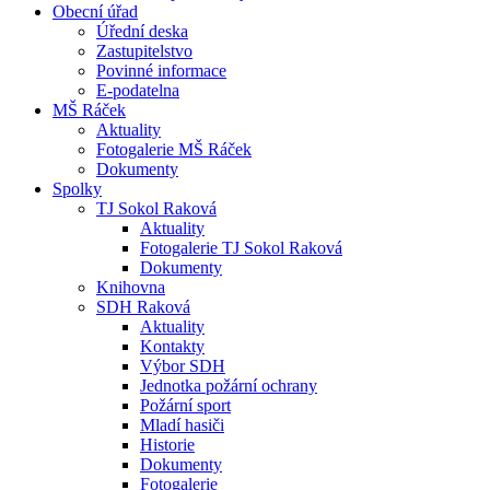
Obecní úřad
Úřední deska
Zastupitelstvo
Povinné informace
E-podatelna
MŠ Ráček
Aktuality
Fotogalerie MŠ Ráček
Dokumenty
Spolky
TJ Sokol Raková
Aktuality
Fotogalerie TJ Sokol Raková
Dokumenty
Knihovna
SDH Raková
Aktuality
Kontakty
Výbor SDH
Jednotka požární ochrany
Požární sport
Mladí hasiči
Historie
Dokumenty
Fotogalerie