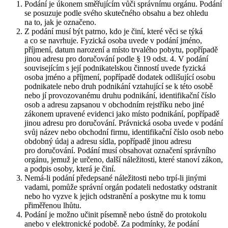
Podání je úkonem směřujícím vůči správnímu orgánu. Podání
se posuzuje podle svého skutečného obsahu a bez ohledu
na to, jak je označeno.
Z podání musí být patrno, kdo je činí, které věci se týká
a co se navrhuje. Fyzická osoba uvede v podání jméno,
příjmení, datum narození a místo trvalého pobytu, popřípadě
jinou adresu pro doručování podle § 19 odst. 4. V podání
souvisejícím s její podnikatelskou činností uvede fyzická
osoba jméno a příjmení, popřípadě dodatek odlišující osobu
podnikatele nebo druh podnikání vztahující se k této osobě
nebo jí provozovanému druhu podnikání, identifikační číslo
osob a adresu zapsanou v obchodním rejstříku nebo jiné
zákonem upravené evidenci jako místo podnikání, popřípadě
jinou adresu pro doručování. Právnická osoba uvede v podání
svůj název nebo obchodní firmu, identifikační číslo osob nebo
obdobný údaj a adresu sídla, popřípadě jinou adresu
pro doručování. Podání musí obsahovat označení správního
orgánu, jemuž je určeno, další náležitosti, které stanoví zákon,
a podpis osoby, která je činí.
Nemá-li podání předepsané náležitosti nebo trpí-li jinými
vadami, pomůže správní orgán podateli nedostatky odstranit
nebo ho vyzve k jejich odstranění a poskytne mu k tomu
přiměřenou lhůtu.
Podání je možno učinit písemně nebo ústně do protokolu
anebo v elektronické podobě. Za podmínky, že podání