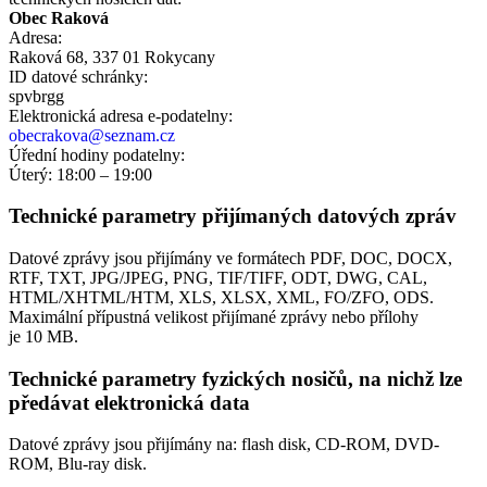
Obec Raková
Adresa:
Raková 68, 337 01 Rokycany
ID datové schránky:
spvbrgg
Elektronická adresa e‑podatelny:
obecrakova@seznam.cz
Úřední hodiny podatelny:
Úterý: 18:00 – 19:00
Technické parametry přijímaných datových zpráv
Datové zprávy jsou přijímány ve formátech
PDF, DOC, DOCX,
RTF, TXT, JPG/JPEG, PNG, TIF/TIFF, ODT, DWG, CAL,
HTML/XHTML/HTM, XLS, XLSX, XML, FO/ZFO, ODS.
Maximální přípustná velikost přijímané zprávy nebo přílohy
je
10 MB
.
Technické parametry fyzických nosičů, na nichž lze
předávat elektronická data
Datové zprávy jsou přijímány na:
flash disk, CD-ROM, DVD-
ROM, Blu-ray disk.