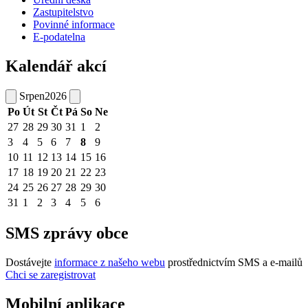
Zastupitelstvo
Povinné informace
E-podatelna
Kalendář akcí
Srpen
2026
Po
Út
St
Čt
Pá
So
Ne
27
28
29
30
31
1
2
3
4
5
6
7
8
9
10
11
12
13
14
15
16
17
18
19
20
21
22
23
24
25
26
27
28
29
30
31
1
2
3
4
5
6
SMS zprávy obce
Dostávejte
informace z našeho webu
prostřednictvím SMS a e-mailů
Chci se zaregistrovat
Mobilní aplikace